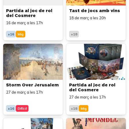
Partida al joc de rol
Tast de jocs amb vins
del Cosmere
18 de març a les 20h
16 de març a les 17h
+16
Mig
+18
Storm Over Jerusalem
Partida al joc de rol
del Cosmere
27 de març a les 17h
27 de març a les 17h
+16
Difícil
+18
Mig