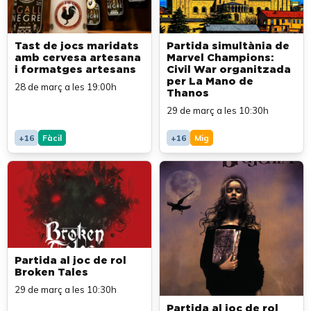
Tast de jocs maridats
Partida simultània de
amb cervesa artesana
Marvel Champions:
i formatges artesans
Civil War organitzada
per La Mano de
28 de març a les 19:00h
Thanos
29 de març a les 10:30h
+16
Fàcil
+16
Mig
Partida al joc de rol
Broken Tales
29 de març a les 10:30h
Partida al joc de rol