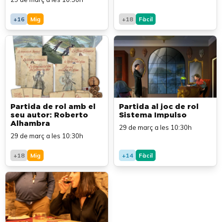
+16
Mig
+18
Fàcil
Partida de rol amb el
Partida al joc de rol
seu autor: Roberto
Sistema Impulso
Alhambra
29 de març a les 10:30h
29 de març a les 10:30h
+18
Mig
+14
Fàcil