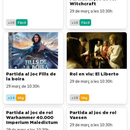
Witchcraft
29 de març a les 10:30h
+18
Fàcil
+18
Fàcil
Partida al joc Fills de
Rol en viu: El Liberto
la boira
29 de març a les 10:30h
29 març de 10:30h
+14
Mig
+18
Mig
Partida al joc de rol
Partida al joc de rol
Warhammer 40.000
Vaesen
Imperium Maledictum
29 de març a les 10:30h
29 de març a les 10:30h