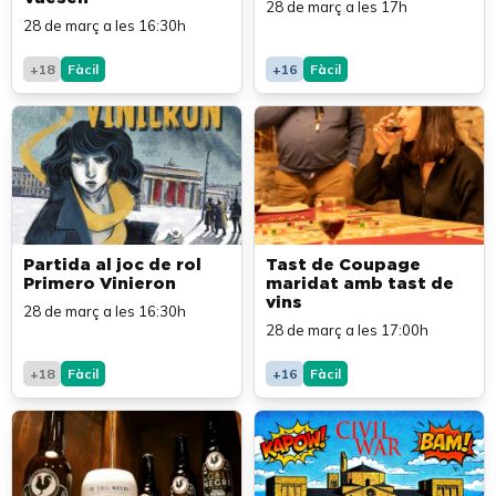
28 de març a les 17h
28 de març a les 16:30h
+18
Fàcil
+16
Fàcil
Partida al joc de rol
Tast de Coupage
Primero Vinieron
maridat amb tast de
vins
28 de març a les 16:30h
28 de març a les 17:00h
+18
Fàcil
+16
Fàcil