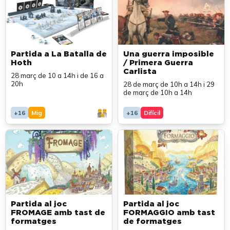
Partida a La Batalla de
Una guerra imposible
Hoth
/ Primera Guerra
Carlista
28 març de 10 a 14h i de 16 a
20h
28 de març de 10h a 14h i 29
de març de 10h a 14h
+16
Mig
+16
Difícil
Partida al joc
Partida al joc
FROMAGE amb tast de
FORMAGGIO amb tast
formatges
de formatges