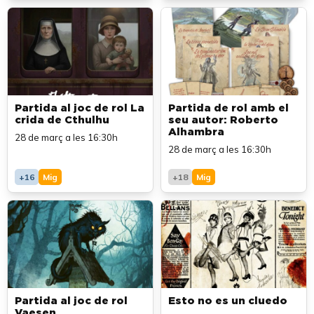
Partida al joc de rol La
Partida de rol amb el
crida de Cthulhu
seu autor: Roberto
Alhambra
28 de març a les 16:30h
28 de març a les 16:30h
+16
Mig
+18
Mig
Partida al joc de rol
Esto no es un cluedo
Vaesen