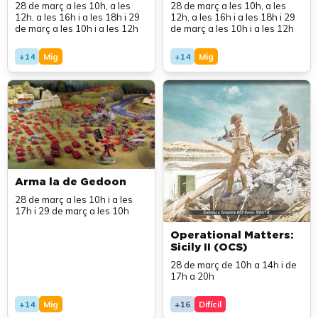
28 de març a les 10h, a les
28 de març a les 10h, a les
12h, a les 16h i a les 18h i 29
12h, a les 16h i a les 18h i 29
de març a les 10h i a les 12h
de març a les 10h i a les 12h
+14
Mig
+14
Mig
Arma la de Gedoon
28 de març a les 10h i a les
17h i 29 de març a les 10h
Operational Matters:
Sicily II (OCS)
28 de març de 10h a 14h i de
17h a 20h
+14
Mig
+16
Difícil