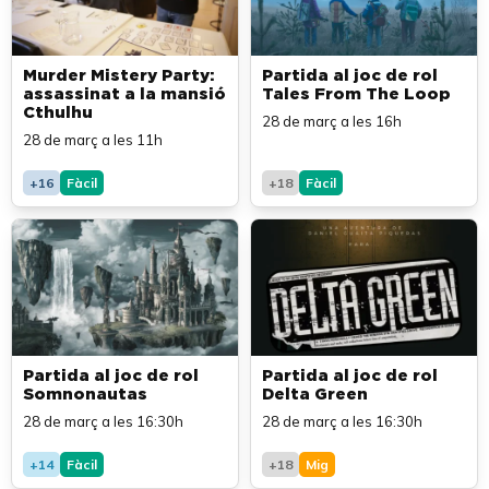
Murder Mistery Party:
Partida al joc de rol
assassinat a la mansió
Tales From The Loop
Cthulhu
28 de març a les 16h
28 de març a les 11h
+16
Fàcil
+18
Fàcil
Partida al joc de rol
Partida al joc de rol
Somnonautas
Delta Green
28 de març a les 16:30h
28 de març a les 16:30h
+14
Fàcil
+18
Mig