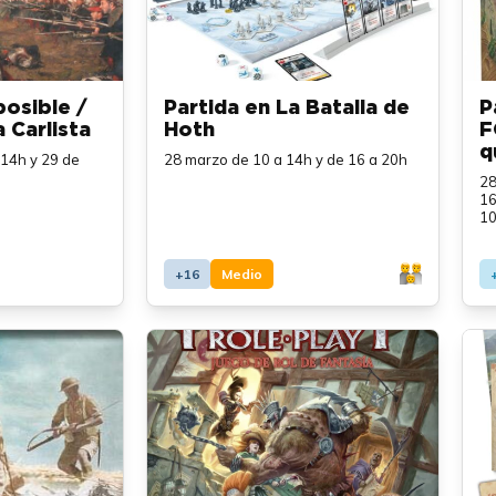
posible /
Partida en La Batalla de
P
 Carlista
Hoth
F
q
 14h y 29 de
28 marzo de 10 a 14h y de 16 a 20h
28
16
10
+16
Medio