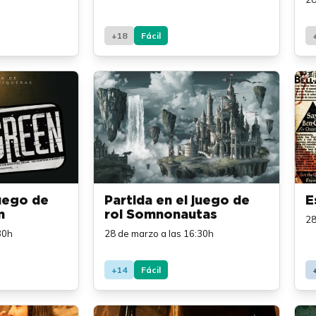
+18
Fácil
juego de
Partida en el juego de
E
n
rol Somnonautas
28
30h
28 de marzo a las 16:30h
+14
Fácil