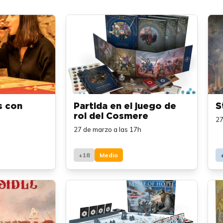
s con
Partida en el juego de
S
rol del Cosmere
27
27 de marzo a las 17h
+18
Medio