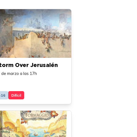
torm Over Jerusalén
 de marzo a las 17h
+16
Difícil