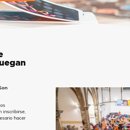
e
juegan
 Son
Los
inscribirse,
esario hacer