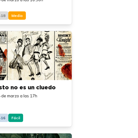
+18
Medio
sto no es un cluedo
 de marzo a las 17h
+16
Fácil