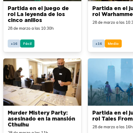
Partida en el juego de
Partida en el 
rol La leyenda de los
rol Warhamme
cinco anillos
28 de marzo a las 10:
28 de marzo a las 10:30h
+16
Fácil
+16
Medio
Murder Mistery Party:
Partida en el 
asesinado en la mansión
rol Tales Fro
Cthulhu
28 de marzo a las 16h
28 de marzo a las 11h