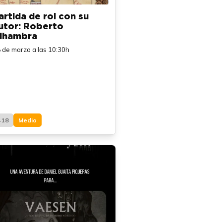
artida de rol con su
utor: Roberto
lhambra
 de marzo a las 10:30h
+18
Medio