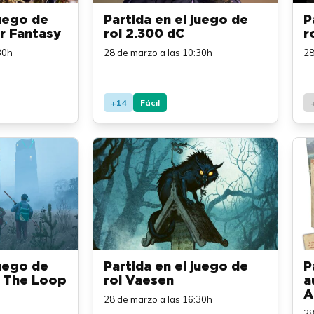
juego de
Partida en el juego de
P
r Fantasy
rol 2.300 dC
r
30h
28 de marzo a las 10:30h
28
+14
Fácil
juego de
Partida en el juego de
P
m The Loop
rol Vaesen
a
A
28 de marzo a las 16:30h
28