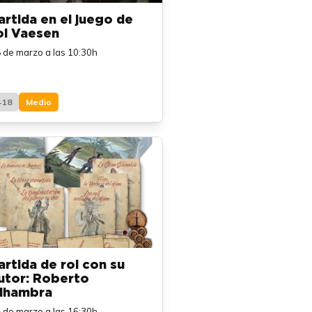
artida en el juego de
ol Vaesen
 de marzo a las 10:30h
+18
Medio
artida de rol con su
utor: Roberto
lhambra
 de marzo a las 16:30h