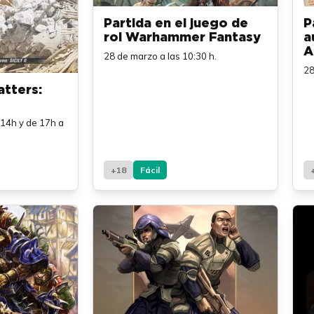
Partida en el juego de
P
rol Warhammer Fantasy
a
A
28 de marzo a las 10:30 h.
28
atters:
14h y de 17h a
+18
Fácil