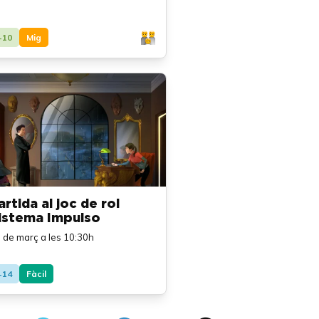
+10
Mig
artida al joc de rol
istema Impulso
 de març a les 10:30h
+14
Fàcil