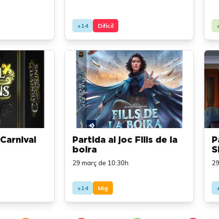
+14
Difícil
Carnival
Partida al joc Fills de la
P
boira
S
29 març de 10:30h
29
+14
Mig