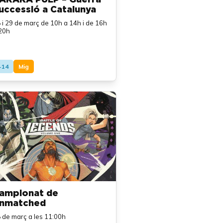
uccessió a Catalunya
 i 29 de març de 10h a 14h i de 16h
20h
+14
Mig
ampionat de
nmatched
 de març a les 11:00h