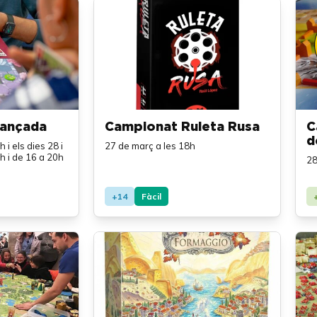
vançada
Campionat Ruleta Rusa
C
d
i els dies 28 i
27 de març a les 18h
h i de 16 a 20h
28
+14
Fàcil