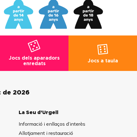
Jocs dels aparadors
Jocs a taula
enredats
ç de 2026
La Seu d'Urgell
Informació i enllaços d’interès
Allotjament i restauració