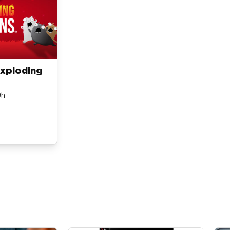
xploding
0h