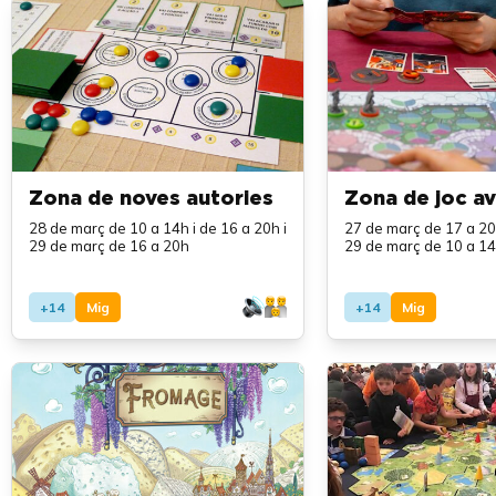
Zona de noves autories
Zona de joc a
28 de març de 10 a 14h i de 16 a 20h i
27 de març de 17 a 20h 
29 de març de 16 a 20h
29 de març de 10 a 14
+14
Mig
+14
Mig