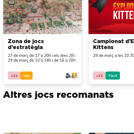
Zona de jocs
Campionat d’E
d’estratègia
Kittens
27 de març de 17 a 20h i els dies 28 i
29 de març a les 10:3
29 de març de 10 a 14h i de 16 a 20h
+12
Mig
+12
Fàcil
Altres jocs recomanats