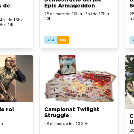
s de
Epic Armageddon
S
28 de març de 10h a 13h i de 17h a
28
20h
a 
4h i de 16h a
0h a 14h
+14
Mig
de rol
Campionat Twilight
Struggle
C
U
0h
28 de març a les 10:30h
28