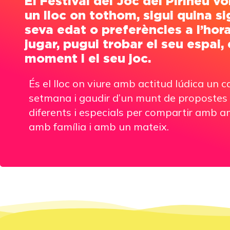
El Festival del Joc del Pirineu vo
un lloc on tothom, sigui quina si
seva edat o preferències a l’hor
jugar, pugui trobar el seu espai, 
moment i el seu joc.
És el lloc on viure amb actitud lúdica un 
setmana i gaudir d’un munt de propostes
diferents i especials per compartir amb a
amb família i amb un mateix.