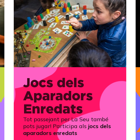
Jocs dels
Aparadors
Enredats
Tot passejant per La Seu també
pots jugar! Participa als
jocs dels
aparadors enredats