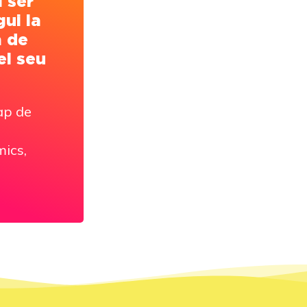
l ser
gui la
a de
el seu
cap de
mics,