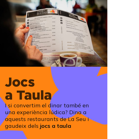
Jocs
a Taula
I si convertim el dinar també en
una experiència lúdica? Dina a
aquests restaurants de La Seu i
gaudeix dels
jocs a taula