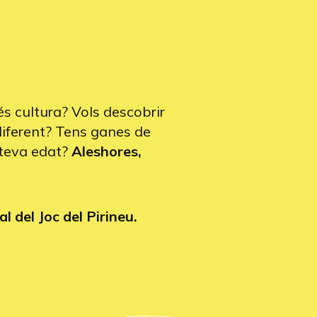
és cultura? Vols descobrir
diferent? Tens ganes de
a teva edat?
Aleshores,
 del Joc del Pirineu.