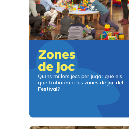
Zones
de joc
Quins millors jocs per jugar que els
que trobareu a les
zones de joc del
Festival
?