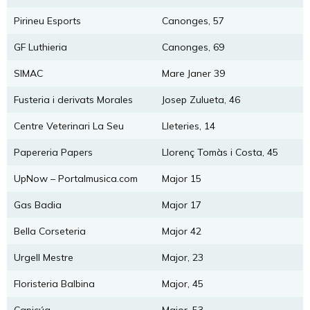
Pirineu Esports
Canonges, 57
GF Luthieria
Canonges, 69
SIMAC
Mare Janer 39
Fusteria i derivats Morales
Josep Zulueta, 46
Centre Veterinari La Seu
Lleteries, 14
Papereria Papers
Llorenç Tomàs i Costa, 45
UpNow – Portalmusica.com
Major 15
Gas Badia
Major 17
Bella Corseteria
Major 42
Urgell Mestre
Major, 23
Floristeria Balbina
Major, 45
Capicúa
Major, 53