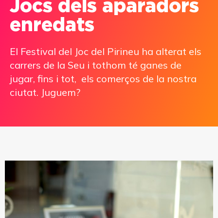
Jocs dels aparadors
enredats
El Festival del Joc del Pirineu ha alterat els
carrers de la Seu i tothom té ganes de
jugar, fins i tot, els comerços de la nostra
ciutat. Juguem?