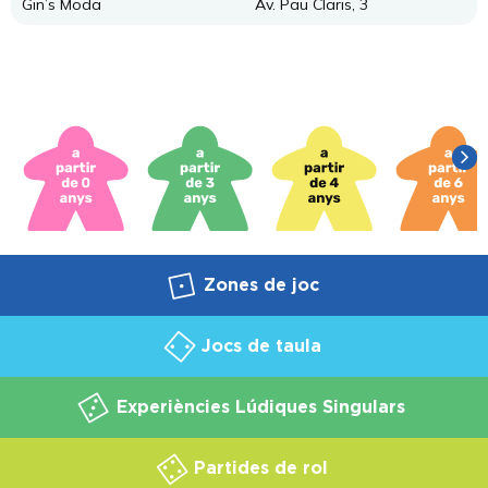
Gin’s Moda
Av. Pau Claris, 3
Zones de joc
Jocs de taula
Experiències Lúdiques Singulars
Partides de rol