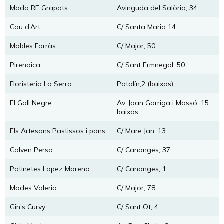
Moda RE Grapats
Avinguda del Salòria, 34
Cau d’Art
C/ Santa Maria 14
Mobles Farràs
C/ Major, 50
Pirenaica
C/ Sant Ermnegol, 50
Floristeria La Serra
Patalín,2 (baixos)
El Gall Negre
Av. Joan Garriga i Massó, 15
baixos.
Els Artesans Pastissos i pans
C/ Mare Jan, 13
Calven Perso
C/ Canonges, 37
Patinetes Lopez Moreno
C/ Canonges, 1
Modes Valeria
C/ Major, 78
Gin’s Curvy
C/ Sant Ot, 4