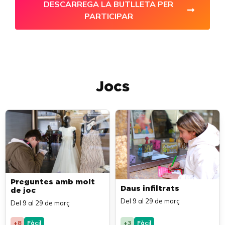
DESCARREGA LA BUTLLETA PER
PARTICIPAR
Jocs
Preguntes amb molt
Daus infiltrats
de joc
Del 9 al 29 de març
Del 9 al 29 de març
+8
Fàcil
+3
Fàcil