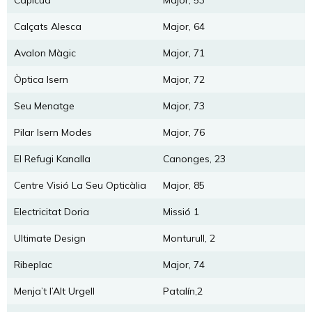
Calçats Alesca
Major, 64
Avalon Màgic
Major, 71
Òptica Isern
Major, 72
Seu Menatge
Major, 73
Pilar Isern Modes
Major, 76
El Refugi Kanalla
Canonges, 23
Centre Visió La Seu Opticàlia
Major, 85
Electricitat Doria
Missió 1
Ultimate Design
Monturull, 2
Ribeplac
Major, 74
Menja’t l’Alt Urgell
Patalín,2