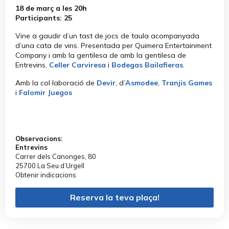
18 de març a les 20h
Participants: 25
Vine a gaudir d’un tast de jocs de taula acompanyada
d’una cata de vins. Presentada per Quimera Entertainment
Company i amb la gentilesa de amb la gentilesa de
Entrevins,
Celler Carviresa
i
Bodegas Bailafieras
.
Amb la col·laboració de
Devir
, d’
Asmodee
,
Tranjis Games
i
Falomir Juegos
Observacions:
Entrevins
Carrer dels Canonges, 80
25700 La Seu d’Urgell
Obtenir indicacions
Reserva la teva plaça!