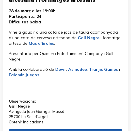
artesana i formatges artesans
28 de març a les 19:00h
Participants: 24
Dificultat baixa
Vine a gaudir d’una cata de jocs de taula acompanyada
d’una cata de cervesa artesana de
Gall Negre
i formatge
artesà de
Mas d’Eroles
.
Presentada per Quimera Entertainment Company i Gall
Negre.
Amb la col·laboració de
Devir
,
Asmodee
,
Tranjis Games
i
Falomir Juegos
Observacions:
Gall Negre
Avinguda Joan Garriga i Massó
25700 La Seu d’Urgell
Obtenir indicacions