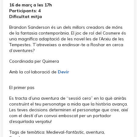
16 de març a les 17h
Participants: 4
Dificultat mitja
Brandon Sanderson és un dels millors creadors de móns
de la fantasia contemporània. El joc de rol del Cosmere és
una magnífica adaptació de les novel·les de l’Arxiu de les
Tempestes. T’atreveixes a endinsar-te a Roshar en cerca
d’aventures?
Coordinada per Quimera
Amb la col·laboració de
Devir
El primer pas
Es tracta d’una aventura de “sessió cero” en la què aniràs
construïnt el teu personatge a mida que la història avança.
Les teves decisions determinen el personatge que cree, així
com el destí d’un convoi emboscat per un portador
d’esquirlada venjatiu!
Tags de temàtica: Medieval-fantàstic, aventura,