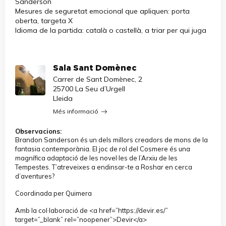
Sanderson
Mesures de seguretat emocional que apliquen: porta
oberta, targeta X
Idioma de la partida: català o castellà, a triar per qui juga
Sala Sant Domènec
Carrer de Sant Domènec, 2
25700 La Seu d’Urgell
Lleida
Més informació
Observacions:
Brandon Sanderson és un dels millors creadors de mons de la
fantasia contemporània. El joc de rol del Cosmere és una
magnífica adaptació de les novel·les de l’Arxiu de les
Tempestes. T’atreveixes a endinsar-te a Roshar en cerca
d’aventures?
Coordinada per Quimera
Amb la col·laboració de <a href=”https://
devir
.es/”
target=”_blank” rel=”noopener”>Devir</a>