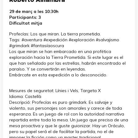
Roberto Alhambra
29 de març a les 10:30h
Participants: 3
Dificultat mitja
Profecías: Los que miran. La tierra prometida.
Tags: #aventura #expedición #exploración #salvajismo
#grimdark #fantasíaoscura
Los que miran se han embarcado en una profética
exploración hacia la Tierra Prometida. Si este lugar es el
que han señalado por las estrellas, habrán encontrado el
paraíso. Y se convertirán en leyendas.
Embárcate en esta expedición a lo desconocido.
Mesures de seguretat: Línies i Vels, Targeta X
Idioma: Castellà
Descripció: Profecías es puro grimdark. Es salvaje y
violento, sus personajes son amorales y carece de toda
esperanza. Es un juego de rol con la autoridad narrativa
repartida entre toda la mesa. Un juego que precisa de una
mesa proactiva y que le guste guionizar. Hay un Oráculo,
pero su papel será el de facilitar la partida, no el de
imponer la ficción como un master tradicional.