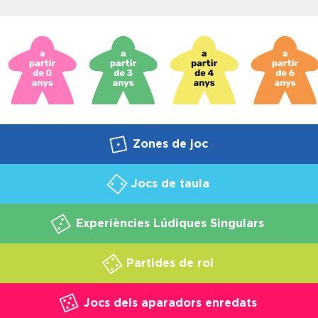
Zones de joc
Jocs de taula
Experiències Lúdiques Singulars
Partides de rol
Jocs dels aparadors enredats