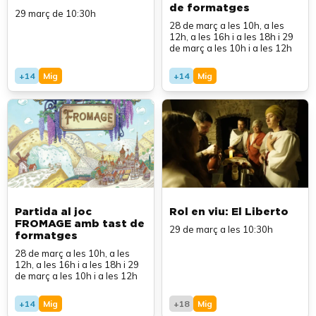
de formatges
29 març de 10:30h
28 de març a les 10h, a les
12h, a les 16h i a les 18h i 29
de març a les 10h i a les 12h
+14
Mig
+14
Mig
Partida al joc
Rol en viu: El Liberto
FROMAGE amb tast de
29 de març a les 10:30h
formatges
28 de març a les 10h, a les
12h, a les 16h i a les 18h i 29
de març a les 10h i a les 12h
+14
Mig
+18
Mig