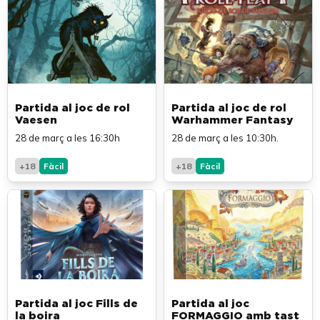
Partida al joc de rol
Partida al joc de rol
Vaesen
Warhammer Fantasy
28 de març a les 16:30h
28 de març a les 10:30h.
+18
Fàcil
+18
Fàcil
Partida al joc Fills de
Partida al joc
la boira
FORMAGGIO amb tast