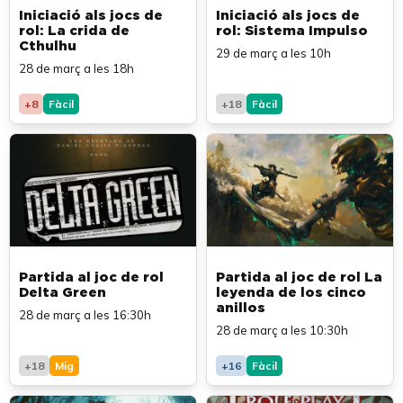
Iniciació als jocs de
Iniciació als jocs de
rol: La crida de
rol: Sistema Impulso
Cthulhu
29 de març a les 10h
28 de març a les 18h
+8
Fàcil
+18
Fàcil
Partida al joc de rol
Partida al joc de rol La
Delta Green
leyenda de los cinco
anillos
28 de març a les 16:30h
28 de març a les 10:30h
+18
Mig
+16
Fàcil