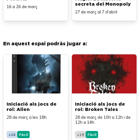
secreta del Monopoly
16 a 26 de març
27 de març al 7 d'abril
En aquest espai podràs jugar a:
Iniciació als jocs de
Iniciació als jocs de
rol: Alien
rol: Broken Tales
28 de març a les 18h
28 de març de 10h a 12h i de
12h a 14h
+16
Fàcil
+18
Fàcil