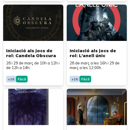
Iniciació als jocs de
Iniciació als jocs de
rol: Candela Obscura
rol: L’anell únic
28 i 29 de març de 10h a 12h i
28 de març a les 16h i 29 de
de 12h a 14h
març a les 12:00h
+16
Fàcil
+16
Fàcil