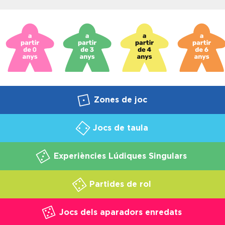
Zones de joc
Jocs de taula
Experiències Lúdiques Singulars
Partides de rol
Jocs dels aparadors enredats