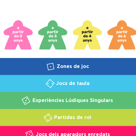
Zones de joc
Jocs de taula
Experiències Lúdiques Singulars
Partides de rol
Jocs dels aparadors enredats